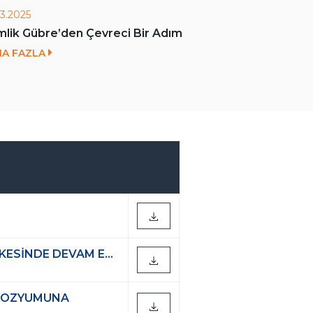
03.2025
04.09.2024
lik Gübre’den Çevreci Bir Adım
SANAYİ V
GEMLİK GÜ
HA FAZLA
DAHA FAZ
ESİNDE DEVAM E...
MPOZYUMUNA