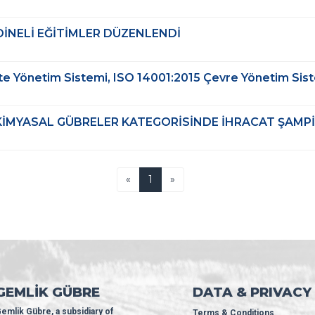
DİNELİ EĞİTİMLER DÜZENLENDİ
te Yönetim Sistemi, ISO 14001:2015 Çevre Yönetim Sistem
KİMYASAL GÜBRELER KATEGORİSİNDE İHRACAT ŞAMP
Previous
Next
«
1
»
GEMLİK GÜBRE
DATA & PRIVACY
emlik Gübre, a subsidiary of
Terms & Conditions