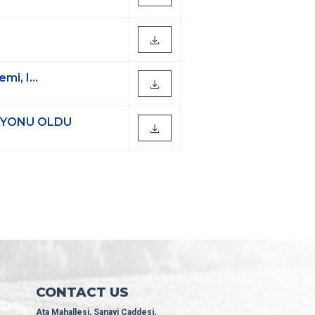
i, I...
İYONU OLDU
CONTACT US
Ata Mahallesi, Sanayi Caddesi,