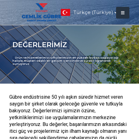
Türkçe (Türkiye)
DEĞERLERİMİZ
Ürün ve hizmetlerimizi çiftçilerimizin en yüksek faydayı sağlayacağı
haliyle, müşteri odaklı bir gelişim içerisinde ve sürekli öğrenerek
sunuyoruz.
Gübre endüstrisine 50 yılı aşkın süredir hizmet veren
saygın bir şirket olarak geleceğe güvenle ve tutkuyla
bakıyoruz. Değerlerimizi işimizin özüne,
yetkinliklerimizi ise uygulamalarımızın merkezine
yerleştiriyoruz. Bu değerler, başarılarımızın arkasındaki
itici güç ve projelerimiz için ilham kaynağı olmanın yanı
sıra geleceği şekillendirme çabalarımızın da güçlü