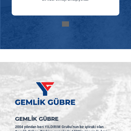
GEMLİK GÜBRE
2004 yılından beri YILDIRIM Grubu’nun bir iştiraki olan