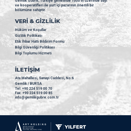
Gemlik Gübre, Türkiye genelinde 1000’in üzerinde bayi
ve kooperatifleri ile yurt içi pazarının önemli bir
bölümüne sahiptir.
VERİ & GİZLİLİK
Hüküm ve Koşullar
Gizlilik Politikası
Etik İhbar Hattı Bildirim Formu
Bilgi Güvenliği Politikası
Bilgi Toplumu Hizmeti
İLETİŞİM
Ata Mahallesi, Sanayi Caddesi, No:6
Gemlik / BURSA
Tel: +90 224 519 00 70
Fax: +90 224 519 00 85
info@gemlikgubre.com.tr