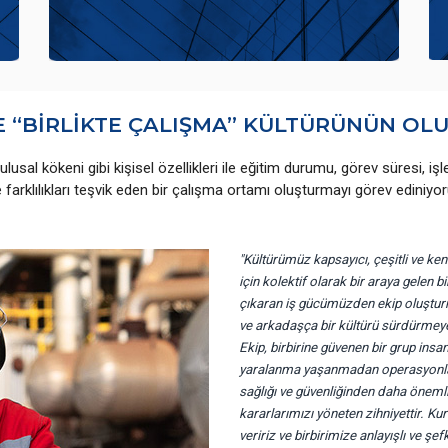
LE “BİRLİKTE ÇALIŞMA” KÜLTÜRÜNÜN O
ği, ulusal kökeni gibi kişisel özellikleri ile eğitim durumu, görev süresi, i
farklılıkları teşvik eden bir çalışma ortamı oluşturmayı görev ediniyor
"Kültürümüz kapsayıcı, çeşitli ve ke
için kolektif olarak bir araya gelen 
çıkaran iş gücümüzden ekip oluştur
ve arkadaşça bir kültürü sürdürmeye ç
Ekip, birbirine güvenen bir grup ins
yaralanma yaşanmadan operasyonları
sağlığı ve güvenliğinden daha önemli
kararlarımızı yöneten zihniyettir. 
veririz ve birbirimize anlayışlı ve şe