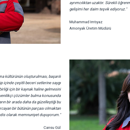
ayrımcılıktan uzaktır. Sürekli öğre
gelişimi her daim teşvik ediyoruz."
Muhammad Imtıyaz
Amonyak Üretim Müdürü
ışma kültürünün oluşturulması, başarılı
ip içinde çeşitli beceri setlerine saygı
birliği için bir kaynak haline gelmesini
 yenilikçi çözümler bulma konusunda
arın bir arada daha da güzelleştiği bu
arcayan bir bütünün parçası olmaktan
ndis olarak memnuniyet duyuyorum."
Cansu Gül