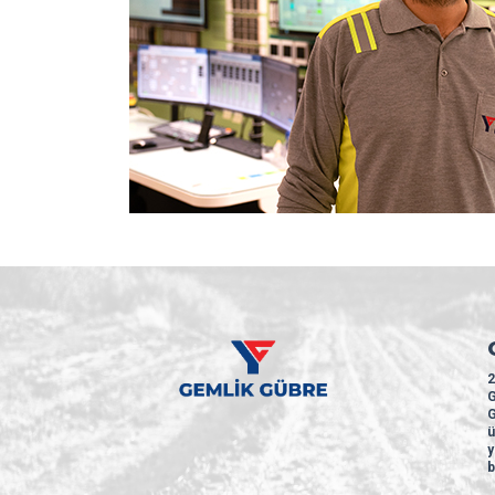
2
G
G
ü
y
b