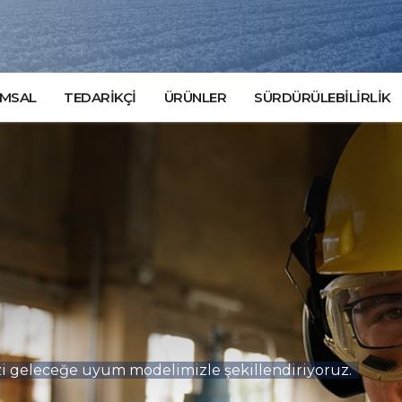
MSAL
TEDARİKÇİ
ÜRÜNLER
SÜRDÜRÜLEBİLİRLİK
nizi geleceğe uyum modelimizle şekillendiriyoruz.