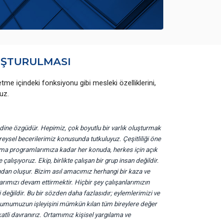
LUŞTURULMASI
şletme içindeki fonksiyonu gibi mesleki özelliklerini,
uz.
ndine özgüdür. Hepimiz, çok boyutlu bir varlık oluşturmak
bireysel becerilerimiz konusunda tutkuluyuz. Çeşitliliği öne
ma programlarımıza kadar her konuda, herkes için açık
alışıyoruz. Ekip, birlikte çalışan bir grup insan değildir.
andan oluşur. Bizim asıl amacımız herhangi bir kaza ve
mızı devam ettirmektir. Hiçbir şey çalışanlarımızın
 değildir. Bu bir sözden daha fazlasıdır; eylemlerimizi ve
Kurumumuzun işleyişini mümkün kılan tüm bireylere değer
fkatli davranırız. Ortamımız kişisel yargılama ve