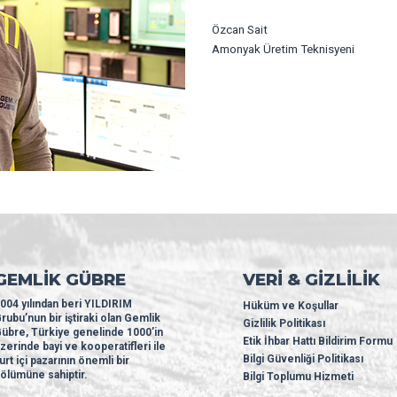
Özcan Sait
Amonyak Üretim Teknisyeni
GEMLİK GÜBRE
VERİ & GİZLİLİK
004 yılından beri YILDIRIM
Hüküm ve Koşullar
rubu’nun bir iştiraki olan Gemlik
Gizlilik Politikası
übre, Türkiye genelinde 1000’in
Etik İhbar Hattı Bildirim Formu
zerinde bayi ve kooperatifleri ile
Bilgi Güvenliği Politikası
urt içi pazarının önemli bir
ölümüne sahiptir.
Bilgi Toplumu Hizmeti