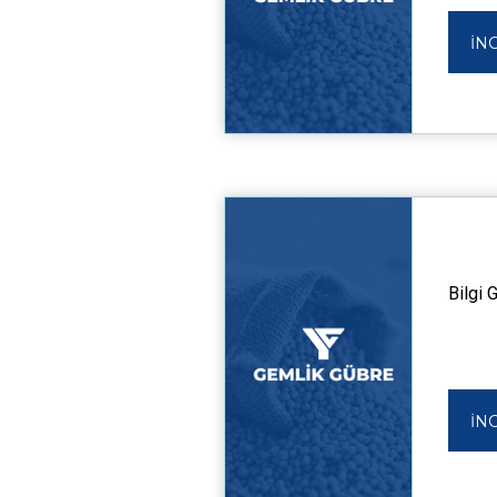
İN
Bilgi 
İN