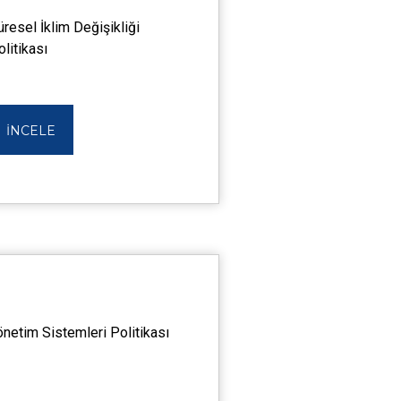
üresel İklim Değişikliği
olitikası
İNCELE
önetim Sistemleri Politikası