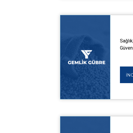
Sağlık
Güvenl
İN