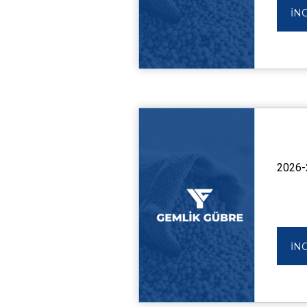
İN
2026-
İN