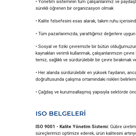
• Yönetim sisteminin tüm çalışanlarımız ve paydaşla
sürekli öğrenen bir organizasyon olmak
• Kalite felsefesini esas alarak, takım ruhu içerisi
• Tüm pazarlarımızda, yarattığımız değerlere uygun 
• Sosyal ve fiziki çevremizle bir bütün olduğumuzu
kaynakları verimli kullanmak, çalışanlarımızın çevre b
temiz, sağlıklı ve sürdürülebilir bir çevre bırakmak 
• Her alanda sürdürülebilir en yüksek faydanın, anca
doğrultusunda çalışma ortamındaki riskleri belirlem
• Çağdaş ve kurumsallaşmış yapısıyla sektörde öncü
ISO BELGELERİ
ISO 9001 - Kalite Yönetim Sistemi:
Gübre üretimi
süreçlerimizi optimize ederek, ürün kalitesini artırı