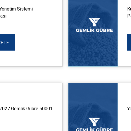
 Yonetim Sistemi
K
kası
P
CELE
2027 Gemlik Gübre 50001
Y