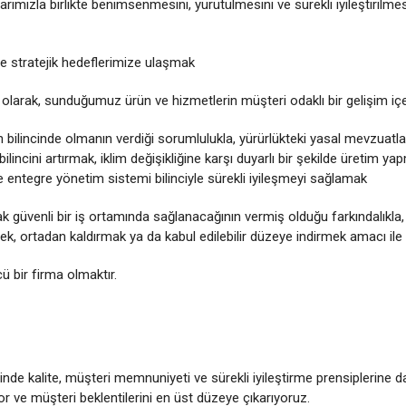
rımızla birlikte benimsenmesini, yürütülmesini ve sürekli iyileştirilm
nde stratejik hedeflerimize ulaşmak
olarak, sunduğumuz ürün ve hizmetlerin müşteri odaklı bir gelişim içe
n bilincinde olmanın verdiği sorumlulukla, yürürlükteki yasal mevzuat
ilincini artırmak, iklim değişikliğine karşı duyarlı bir şekilde üretim ya
ve entegre yönetim sistemi bilinciyle sürekli iyileşmeyi sağlamak
k güvenli bir iş ortamında sağlanacağının vermiş olduğu farkındalıkla, 
ek, ortadan kaldırmak ya da kabul edilebilir düzeye indirmek amacı il
 bir firma olmaktır.
nde kalite, müşteri memnuniyeti ve sürekli iyileştirme prensiplerine d
yor ve müşteri beklentilerini en üst düzeye çıkarıyoruz.