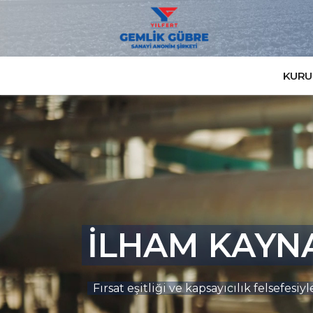
KURU
İLHAM KAYN
Fırsat eşitliği ve kapsayıcılık felsefes