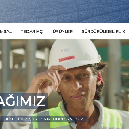
MSAL
TEDARİKÇİ
ÜRÜNLER
SÜRDÜRÜLEBİLİRLİK
AĞIMIZ
iyle farkındalık yaratmayı önemsiyoruz.